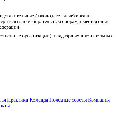
едставительные (законодательные) органы
верителей по избирательным спорам, имеется опыт
едерации.
ественные организации) в надзорных и контрольных
ная
Практики
Команда
Полезные советы
Компания
акты