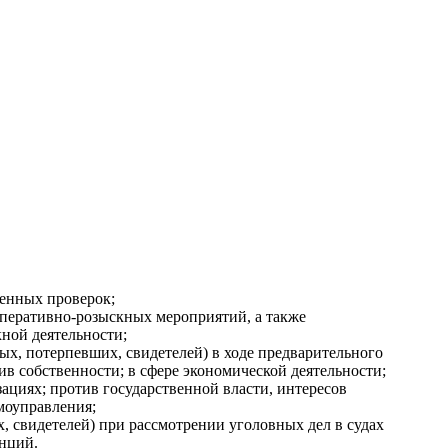
венных проверок;
оперативно-розыскных мероприятий, а также
ной деятельности;
ых, потерпевших, свидетелей) в ходе предварительного
в собственности; в сфере экономической деятельности;
ациях; против государственной власти, интересов
моуправления;
, свидетелей) при рассмотрении уголовных дел в судах
нций.