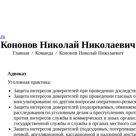
.ru
Кононов Николай Николаевич
Вы здесь:
Главная
Команда
Кононов Николай Николаевич
Адвокат
Уголовная практика:
Защита интересов доверителей при проведении доследст
Защита интересов доверителей при проведении гласных 
консультирование по другим вопросам оперативно-розыск
Защита интересов доверителей (подозреваемых, обвиняем
расследования по уголовным делам о преступлениях проти
против интересов службы в коммерческих и иных организ
государственной службы и службы в органах местного са
Защита интересов доверителей (подсудимых, потерпевших
первой, апелляционной, кассационной и надзорной инста