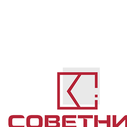
отношении участников СВО:
правовые основания и
практические аспекты
Без рубрики
Автор:
adminsite
31.01.2025
Оставить комментарий
В условиях проведения специальной
военной операции (СВО) государство
вводит меры поддержки военнослужащих
и их семей. Одной из таких мер стало
приостановление исполнительного
производства в отношении участников
СВО. Эта инициатива направлена на
снижение финансовой нагрузки на
военных, позволяя им сосредоточиться на
выполнении боевых задач. В статье
разберем правовые основы, механизмы
реализации и последствия данной
процедуры. Законодательная…
Подробнее
Взыскание алиментов на