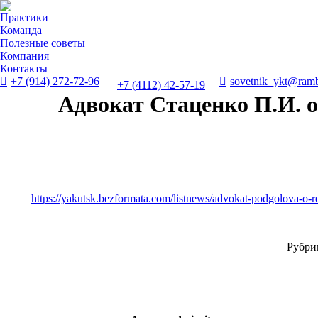
Практики
Команда
Полезные советы
Компания
Контакты
+7 (914) 272-72-96
sovetnik_ykt@ramb
+7 (4112) 42-57-19
Адвокат Стаценко П.И. о
https://yakutsk.bezformata.com/listnews/advokat-podgolova-o-re
Рубри