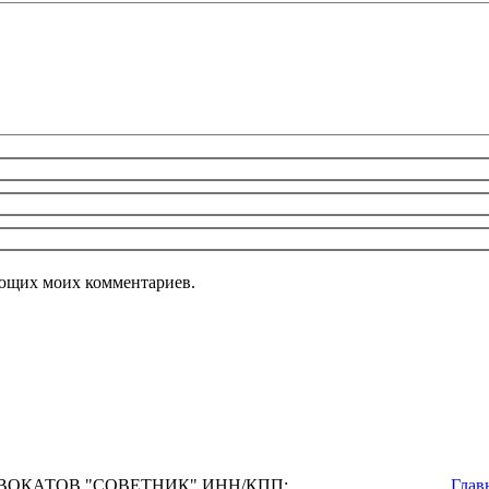
дующих моих комментариев.
ОКАТОВ "СОВЕТНИК" ИНН/КПП:
Глав