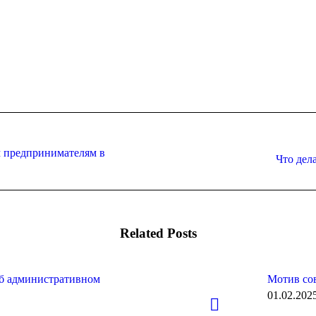
м предпринимателям в
Следующая
Что дел
запись:
Related Posts
об административном
Мотив сов
01.02.202