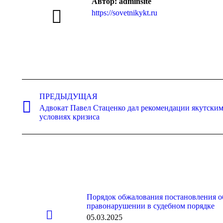
Автор:
adminsite
https://sovetnikykt.ru
Навигация
по
ПРЕДЫДУЩАЯ
Адвокат Павел Стаценко дал рекомендации якутски
записям
Предыдущая
условиях кризиса
запись:
Порядок обжалования постановления 
правонарушении в судебном порядке
05.03.2025