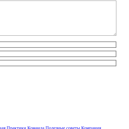
ная
Практики
Команда
Полезные советы
Компания